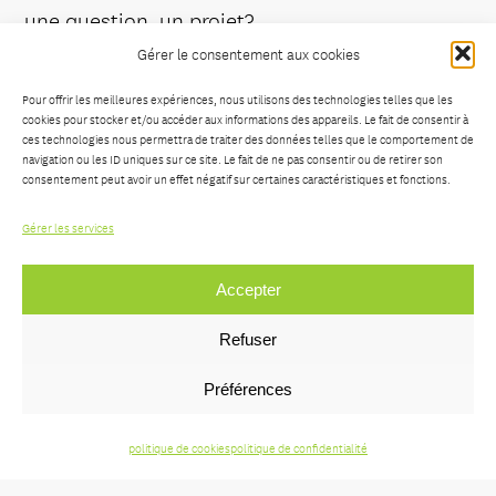
une question, un projet?
Gérer le consentement aux cookies
Instagram
Pour offrir les meilleures expériences, nous utilisons des technologies telles que les
cookies pour stocker et/ou accéder aux informations des appareils. Le fait de consentir à
Facebook
ces technologies nous permettra de traiter des données telles que le comportement de
navigation ou les ID uniques sur ce site. Le fait de ne pas consentir ou de retirer son
consentement peut avoir un effet négatif sur certaines caractéristiques et fonctions.
Behance
Gérer les services
LinkedIn
Accepter
© 2026 Studio Bitterlux
|
politique de
Refuser
confidentialité
|
remerciements.
Préférences
Créé par:
happy bunch
politique de cookies
politique de confidentialité